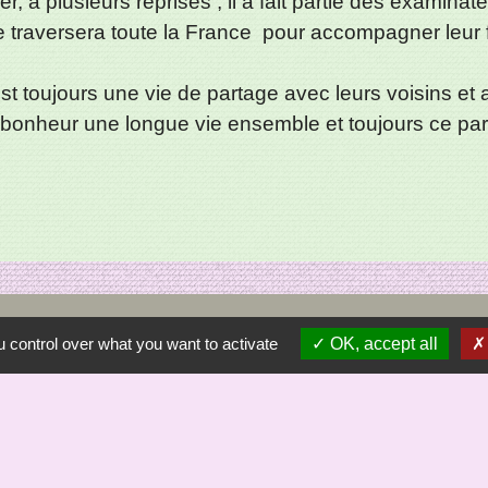
, à plusieurs reprises , il a fait partie des examinat
e traversera toute la France pour accompagner leur f
est toujours une vie de partage avec leurs voisins et 
d bonheur une longue vie ensemble et toujours ce par
Sécrétariat
 control over what you want to activate
OK, accept all
Commune de Saint-Bômer-les-Forges
8, rue de la Mairie
61700 Saint-Bômer-les-Forges - FRANCE
+33 2 33 37 61 22