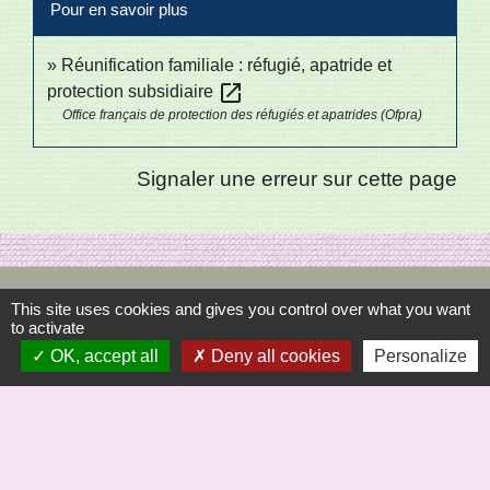
Pour en savoir plus
Réunification familiale : réfugié, apatride et
open_in_new
protection subsidiaire
Office français de protection des réfugiés et apatrides (Ofpra)
Signaler une erreur sur cette page
Sécrétariat
This site uses cookies and gives you control over what you want
to activate
Commune de Saint-Bômer-les-Forges
OK, accept all
Deny all cookies
Personalize
8, rue de la Mairie
61700 Saint-Bômer-les-Forges - FRANCE
+33 2 33 37 61 22