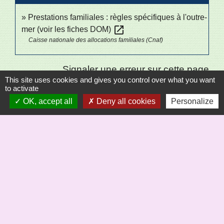
Prestations familiales : règles spécifiques à l'outre-
open_in_new
mer (voir les fiches DOM)
Caisse nationale des allocations familiales (Cnaf)
Signaler une erreur sur cette page
This site uses cookies and gives you control over what you want
to activate
OK, accept all
Deny all cookies
Personalize
Sécrétariat
Commune de Saint-Bômer-les-Forges
8, rue de la Mairie
61700 Saint-Bômer-les-Forges - FRANCE
+33 2 33 37 61 22