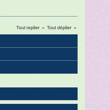
Tout replier
Tout déplier
keyboard_arrow_up
keyboard_arrow_down