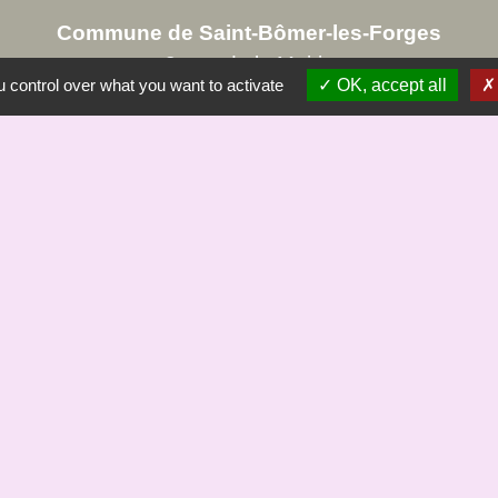
Commune de Saint-Bômer-les-Forges
8, rue de la Mairie
 control over what you want to activate
OK, accept all
61700 Saint-Bômer-les-Forges - FRANCE
+33 2 33 37 61 22
Liens
à demain site de Jc Margerie
e du Domfrontais
ÖMER
tique de confidentialité
-
Accessibilité
-
Plan du site