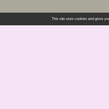
This site uses cookies and gives you
Saint Bômer Hier 
Office de Tourism
COMMUNE St B
Mentions légales
-
Poli