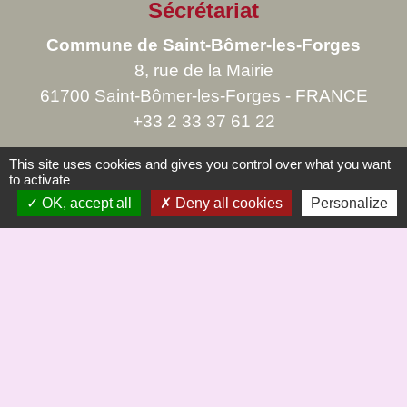
Sécrétariat
Commune de Saint-Bômer-les-Forges
8, rue de la Mairie
61700 Saint-Bômer-les-Forges - FRANCE
+33 2 33 37 61 22
This site uses cookies and gives you control over what you want
to activate
OK, accept all
Deny all cookies
Personalize
Liens
Saint Bômer Hier à demain site de Jc Margerie
Office de Tourisme du Domfrontais
COMMUNE St BÖMER
Mentions légales
-
Politique de confidentialité
-