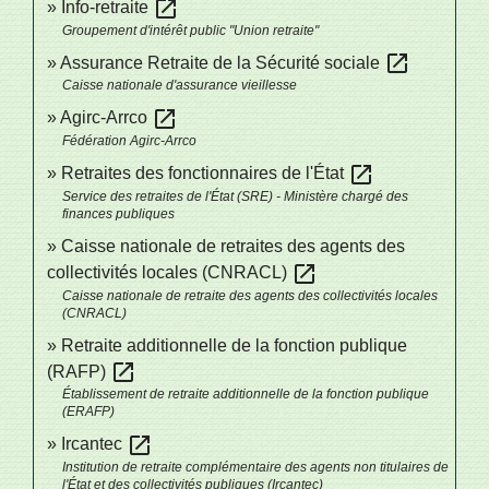
open_in_new
Info-retraite
Groupement d'intérêt public "Union retraite"
open_in_new
Assurance Retraite de la Sécurité sociale
Caisse nationale d'assurance vieillesse
open_in_new
Agirc-Arrco
Fédération Agirc-Arrco
open_in_new
Retraites des fonctionnaires de l'État
Service des retraites de l'État (SRE) - Ministère chargé des
finances publiques
Caisse nationale de retraites des agents des
open_in_new
collectivités locales (CNRACL)
Caisse nationale de retraite des agents des collectivités locales
(CNRACL)
Retraite additionnelle de la fonction publique
open_in_new
(RAFP)
Établissement de retraite additionnelle de la fonction publique
(ERAFP)
open_in_new
Ircantec
Institution de retraite complémentaire des agents non titulaires de
l'État et des collectivités publiques (Ircantec)