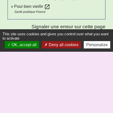
open_in_new
Pour bien vieillir
Santé publique France
Signaler une erreur sur cette page
This site uses cookies and gives you control over what you want
to activate
OK, accept all
Deny all cookies
Personalize
Sécrétariat
Commune de Saint-Bômer-les-Forges
8, rue de la Mairie
61700 Saint-Bômer-les-Forges - FRANCE
+33 2 33 37 61 22