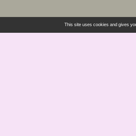
This site uses cookies and gives you
Saint Bômer Hier 
Office de Tourism
COMMUNE St B
Mentions légales
-
Poli