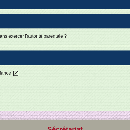
sans exercer l'autorité parentale ?
open_in_new
nfance
Sécrétariat