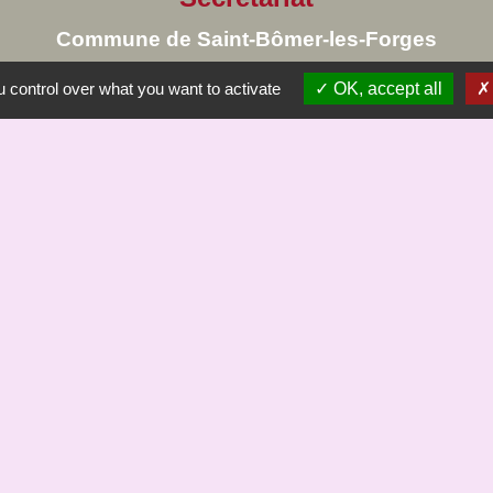
Commune de Saint-Bômer-les-Forges
8, rue de la Mairie
 control over what you want to activate
OK, accept all
61700 Saint-Bômer-les-Forges - FRANCE
+33 2 33 37 61 22
Liens
à demain site de Jc Margerie
e du Domfrontais
ÖMER
tique de confidentialité
-
Accessibilité
-
Plan du site