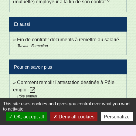
(mutuelle) employeur à la fin de son contrat ?
Et aussi
Fin de contrat : documents à remettre au salarié
Travail - Formation
Pour en savoir plus
Comment remplir l'attestation destinée à Pôle
open_in_new
emploi
Pôle emploi
This site uses cookies and gives you control over what you want
to activate
Signaler une erreur sur cette page
OK, accept all
Deny all cookies
Personalize