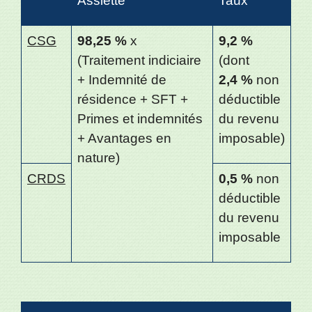
Assiette
Taux
CSG
98,25 %
x
9,2 %
(Traitement indiciaire
(dont
+ Indemnité de
2,4 %
non
résidence + SFT +
déductible
Primes et indemnités
du revenu
+ Avantages en
imposable)
nature)
CRDS
0,5 %
non
déductible
du revenu
imposable