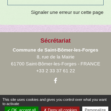
Signaler une erreur sur cette page
Sécrétariat
Commune de Saint-Bômer-les-Forges
8, rue de la Mairie
61700 Saint-Bômer-les-Forges - FRANCE
+33 2 33 37 61 22
This site uses cookies and gives you control over what you want
Liens
to activate
OK, accept all
Deny all cookies
Personalize