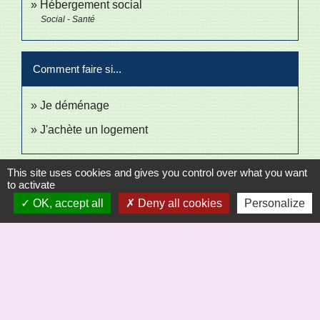
Hébergement social
Social - Santé
Comment faire si...
Je déménage
J'achète un logement
This site uses cookies and gives you control over what you want
Signaler une erreur sur cette page
to activate
OK, accept all
Deny all cookies
Personalize
Sécrétariat
Commune de Saint-Bômer-les-Forges
8, rue de la Mairie