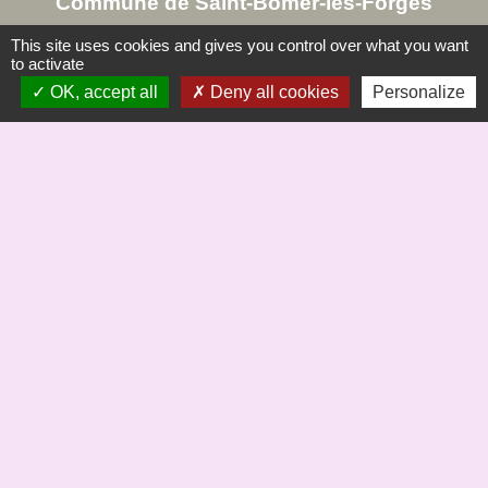
Commune de Saint-Bômer-les-Forges
8, rue de la Mairie
This site uses cookies and gives you control over what you want
61700 Saint-Bômer-les-Forges - FRANCE
to activate
+33 2 33 37 61 22
OK, accept all
Deny all cookies
Personalize
Liens
Saint Bômer Hier à demain site de Jc Margerie
Office de Tourisme du Domfrontais
COMMUNE St BÖMER
Mentions légales
-
Politique de confidentialité
-
Accessibilité
-
Plan du site
-