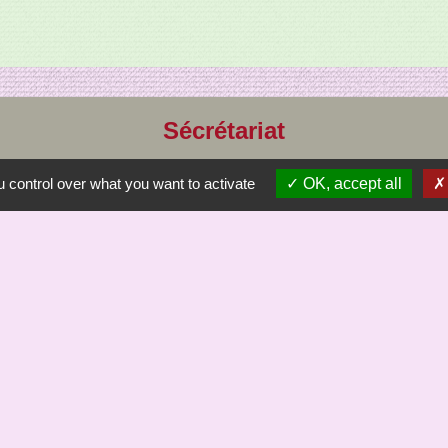
Sécrétariat
Commune de Saint-Bômer-les-Forges
 control over what you want to activate
OK, accept all
8, rue de la Mairie
61700 Saint-Bômer-les-Forges - FRANCE
+33 2 33 37 61 22
Liens
à demain site de Jc Margerie