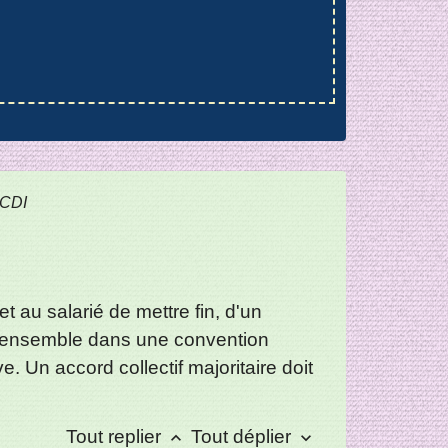
 CDI
 au salarié de mettre fin, d'un
es ensemble dans une convention
 Un accord collectif majoritaire doit
Tout replier
Tout déplier
keyboard_arrow_up
keyboard_arrow_down