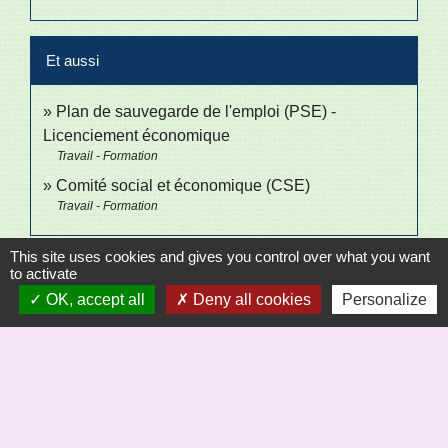
Et aussi
Plan de sauvegarde de l'emploi (PSE) -
Licenciement économique
Travail - Formation
Comité social et économique (CSE)
Travail - Formation
This site uses cookies and gives you control over what you want
Signaler une erreur sur cette page
to activate
OK, accept all
Deny all cookies
Personalize
Sécrétariat
Commune de Saint-Bômer-les-Forges
8, rue de la Mairie