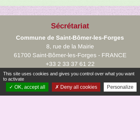
Sécrétariat
Commune de Saint-Bômer-les-Forges
8, rue de la Mairie
61700 Saint-Bômer-les-Forges - FRANCE
+33 2 33 37 61 22
This site uses cookies and gives you control over what you want
to activate
OK, accept all
Deny all cookies
Personalize
Liens
Saint Bômer Hier à demain site de Jc Margerie
Office de Tourisme du Domfrontais
COMMUNE St BÖMER