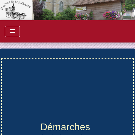
menu
Démarches