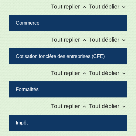
Tout replier
Tout déplier
keyboard_arrow_up
keyboard_arrow_down
Commerce
Tout replier
Tout déplier
keyboard_arrow_up
keyboard_arrow_down
Cotisation foncière des entreprises (CFE)
Tout replier
Tout déplier
keyboard_arrow_up
keyboard_arrow_down
Formalités
Tout replier
Tout déplier
keyboard_arrow_up
keyboard_arrow_down
Impôt