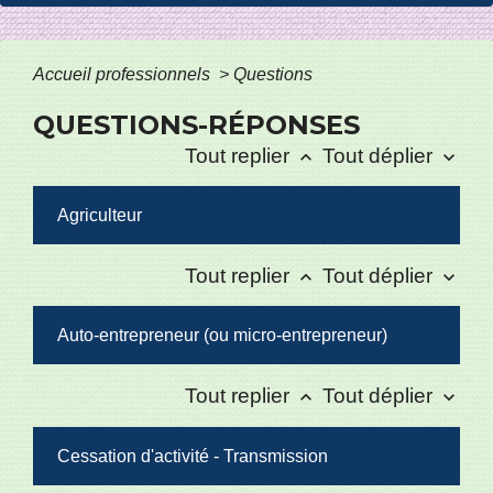
Accueil professionnels
>
Questions
QUESTIONS-RÉPONSES
Tout replier
Tout déplier
keyboard_arrow_up
keyboard_arrow_down
Agriculteur
Tout replier
Tout déplier
keyboard_arrow_up
keyboard_arrow_down
Auto-entrepreneur (ou micro-entrepreneur)
Tout replier
Tout déplier
keyboard_arrow_up
keyboard_arrow_down
Cessation d'activité - Transmission