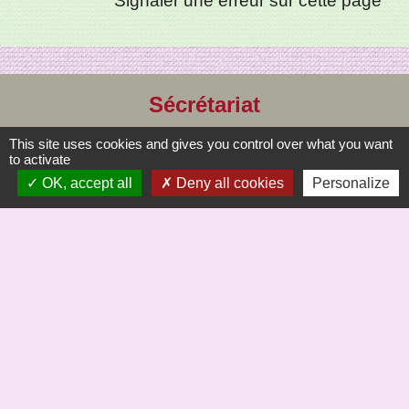
Signaler une erreur sur cette page
Sécrétariat
Commune de Saint-Bômer-les-Forges
This site uses cookies and gives you control over what you want
to activate
8, rue de la Mairie
OK, accept all
Deny all cookies
Personalize
61700 Saint-Bômer-les-Forges - FRANCE
+33 2 33 37 61 22
Liens
Saint Bômer Hier à demain site de Jc Margerie
Office de Tourisme du Domfrontais