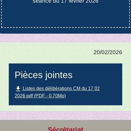
séance du 17 février 2026
20/02/2026
Pièces jointes
file_download
Listes des délibérations CM du 17 02
2026.pdf (PDF - 0.70Mo)
Sécrétariat