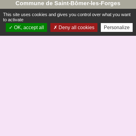
Commune de Saint-Bômer-les-Forges
8, rue de la Mairie
This site uses cookies and gives you control over what you want
61700 Saint-Bômer-les-Forges - FRANCE
to activate
OK, accept all
Deny all cookies
Personalize
+33 2 33 37 61 22
Liens
Saint Bômer Hier à demain site de Jc Margerie
Office de Tourisme du Domfrontais
COMMUNE St BÖMER
Mentions légales
-
Politique de confidentialité
-
Accessibilité
-
Plan du site
-