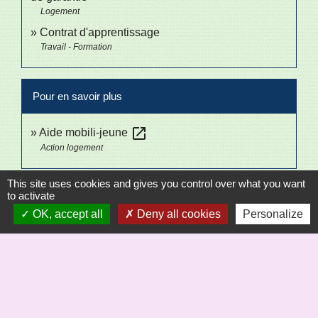
Logement
Contrat d'apprentissage
Travail - Formation
Pour en savoir plus
open_in_new
Aide mobili-jeune
Action logement
This site uses cookies and gives you control over what you want
Signaler une erreur sur cette page
to activate
OK, accept all
Deny all cookies
Personalize
Sécrétariat
Commune de Saint-Bômer-les-Forges
8, rue de la Mairie