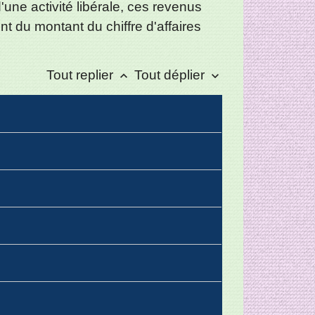
une activité libérale, ces revenus
 du montant du chiffre d'affaires
Tout replier
Tout déplier
keyboard_arrow_up
keyboard_arrow_down