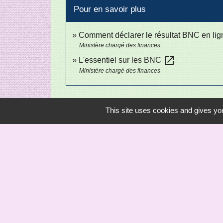
Pour en savoir plus
Comment déclarer le résultat BNC en li
Ministère chargé des finances
open_in_new
L'essentiel sur les BNC
Ministère chargé des finances
This site uses cookies and gives you